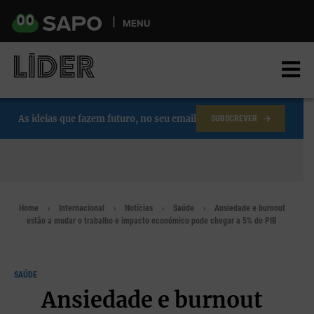
Skip
to
MENU
main
content
As ideias que fazem futuro, no seu email
SUBSCREVER
Home
Internacional
Notícias
Saúde
Ansiedade e burnout
estão a mudar o trabalho e impacto económico pode chegar a 5% do PIB
SAÚDE
Ansiedade e burnout