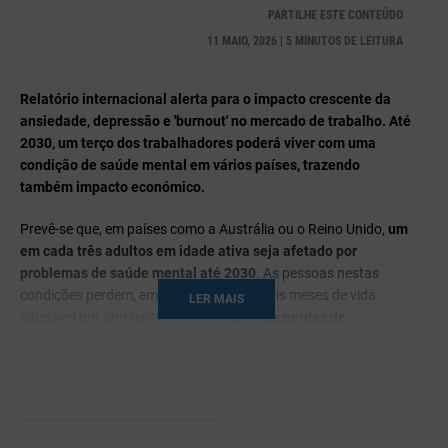
PARTILHE ESTE CONTEÚDO
11 MAIO, 2026 | 5 MINUTOS DE LEITURA
Relatório internacional alerta para o impacto crescente da
ansiedade, depressão e 'burnout' no mercado de trabalho. Até
2030, um terço dos trabalhadores poderá viver com uma
condição de saúde mental em vários países, trazendo
também impacto económico.
Prevê-se que, em países como a Austrália ou o Reino Unido,
um
em cada três adultos em idade ativa seja afetado por
problemas de saúde mental até 2030
. As pessoas nestas
condições perdem, em média, cerca de dois meses de vida
LER MAIS
saudável por ano (entre 60 e 67 dias), e
as perdas de
produtividade associadas podem atingir 5% do PIB
. O impacto
já é visível nas
empresas
, nos níveis de absentismo e na saída
progressiva de trabalhadores do mercado laboral.
Estas são algumas das conclusões do relatório
The Value of
Mental Health
, da
Zurich Insurance Group
, que alerta para o