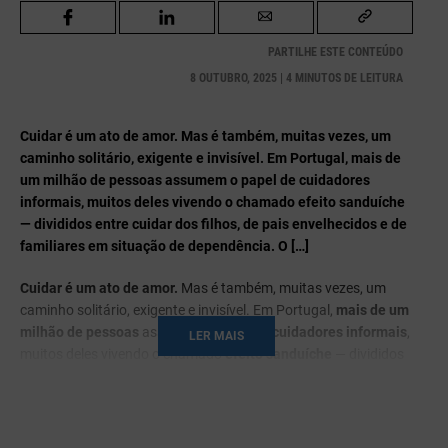
PARTILHE ESTE CONTEÚDO
8 OUTUBRO, 2025 | 4 MINUTOS DE LEITURA
Cuidar é um ato de amor. Mas é também, muitas vezes, um
caminho solitário, exigente e invisível. Em Portugal, mais de
um milhão de pessoas assumem o papel de cuidadores
informais, muitos deles vivendo o chamado efeito sanduíche
— divididos entre cuidar dos filhos, de pais envelhecidos e de
familiares em situação de dependência. O […]
Cuidar é um ato de amor.
Mas é também, muitas vezes, um
caminho solitário, exigente e invisível. Em Portugal,
mais de um
milhão de pessoas
assumem o papel de
cuidadores informais
,
LER MAIS
muitos deles vivendo o chamado
efeito sanduíche
— divididos
entre cuidar dos filhos, de pais envelhecidos e de familiares em
situação de dependência.
O primeiro episódio do podcast
‘Conversas que Cuidam’
, uma