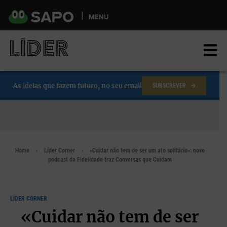
Skip
to
MENU
main
content
As ideias que fazem futuro, no seu email
SUBSCREVER
Home
Líder Corner
«Cuidar não tem de ser um ato solitário»: novo
podcast da Fidelidade traz Conversas que Cuidam
LÍDER CORNER
«Cuidar não tem de ser