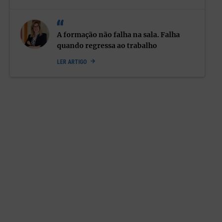
«
Muitos cuidadores tornam-se médicos, enfermeiros e
assistentes sociais ao mesmo tempo, sem formação para
isso
», sublinha. É um percurso vivido em silêncio.
A formação não falha na sala. Falha
quando regressa ao trabalho
Os dados mostram um perfil predominante:
mulheres de meia
LER ARTIGO
idade
, com
baixa escolaridade
e
rendimentos reduzidos
,
frequentemente a tentar conciliar o cuidado com um emprego.
Contudo, há também
homens cuidadores
, sobretudo mais
velhos, e
jovens
que assumem responsabilidades parentais.
É
uma realidade democrática, que pode tocar a qualquer um.
Na perspetiva de
Bruna Fernandes
, a sociedade portuguesa é
mesmo «
educada para cuidar desde cedo
». Cuidar dos irmãos,
dos filhos, dos pais — «
faz parte da nossa educação e sentido
de responsabilidade
». Mas, adverte, «
é essencial reconhecer
os próprios limites
» e
aceitar que não é possível fazer tudo
.
Ouça aqui o episódio completo: