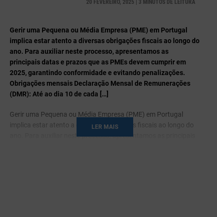
20 FEVEREIRO, 2025 | 3 MINUTOS DE LEITURA
Gerir uma Pequena ou Média Empresa (PME) em Portugal
implica estar atento a diversas obrigações fiscais ao longo do
ano. Para auxiliar neste processo, apresentamos as
principais datas e prazos que as PMEs devem cumprir em
2025, garantindo conformidade e evitando penalizações.
Obrigações mensais Declaração Mensal de Remunerações
(DMR): Até ao dia 10 de cada […]
Gerir uma Pequena ou Média Empresa (PME) em Portugal
implica estar atento a diversas obrigações fiscais ao longo do
LER MAIS
ano. Para auxiliar neste processo, apresentamos as principais
datas e prazos que as PMEs devem cumprir em 2025,
garantindo conformidade e evitando penalizações.
Obrigações mensais
Declaração Mensal de Remunerações (DMR):
Até ao dia 10
de cada mês, as empresas devem submeter à Autoridade