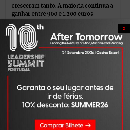
cresceram tanto. A maioria continua a
ganhar entre 900 e 1.200 euros
X
LER NOTÍCIA
TRABALHO
AGO 07, 2026
Salários escondidos, entrevistas sem
fim e o silêncio dos recrutadores. O