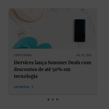
30, 2026
LÍDER CORNER
JUL 22, 2026
s com
Bem-estar e performance nunca
deveriam ter sido opostos
LER NOTÍCIA