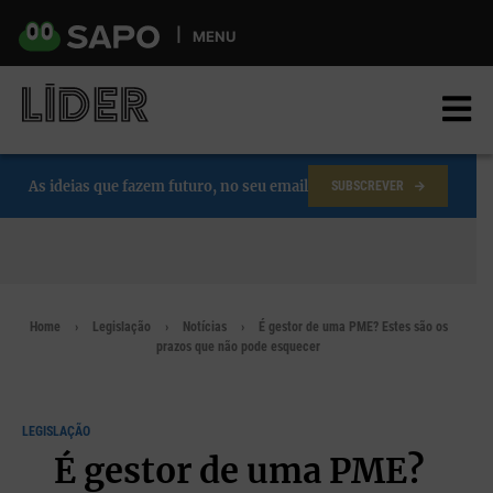
Skip
to
MENU
main
content
As ideias que fazem futuro, no seu email
SUBSCREVER
Home
Legislação
Notícias
É gestor de uma PME? Estes são os
prazos que não pode esquecer
LEGISLAÇÃO
É gestor de uma PME?