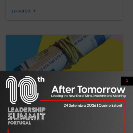
LER NOTÍCIA
X
NACIONAL
AGO 07, 2026
Os salários mais altos nunca
cresceram tanto. A maioria continua a
ganhar entre 900 e 1.200 euros
LER NOTÍCIA