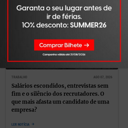
TRABALHO
AGO 07, 2026
Salários escondidos, entrevistas sem
fim e o silêncio dos recrutadores. O
que mais afasta um candidato de uma
empresa?
LER NOTÍCIA