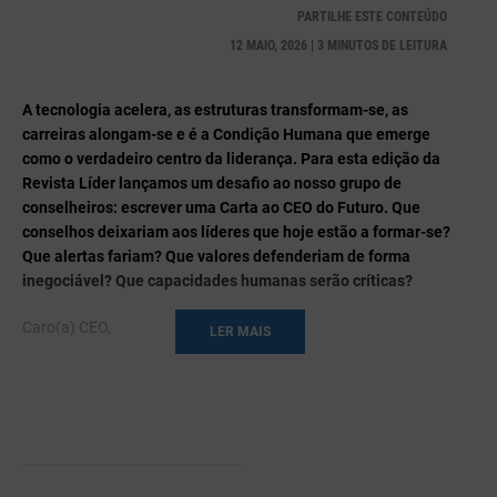
PARTILHE ESTE CONTEÚDO
12 MAIO, 2026 | 3 MINUTOS DE LEITURA
A tecnologia acelera, as estruturas transformam-se, as
carreiras alongam-se e é a Condição Humana que emerge
como o verdadeiro centro da liderança. Para esta edição da
Revista Líder lançamos um desafio ao nosso grupo de
conselheiros: escrever uma Carta ao CEO do Futuro. Que
conselhos deixariam aos líderes que hoje estão a formar-se?
Que alertas fariam? Que valores defenderiam de forma
inegociável? Que capacidades humanas serão críticas?
Caro(a) CEO,
LER MAIS
Escrevo-te de um tempo que se apaixonou pela medição.
Medimos desempenho, atenção, risco, produtividade, impacto,
clima, potencial e até a felicidade. E, no meio de tanta
sofisticação, vamos correndo o risco de nos tornarmos
analfabetos do essencial. Talvez, no teu mundo, isso tenha
piorado ou talvez já tenhas um dashboard para a alma.