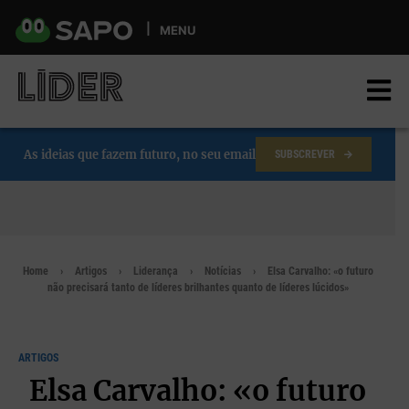
Skip
to
MENU
main
content
As ideias que fazem futuro, no seu email
SUBSCREVER
Home
Artigos
Liderança
Notícias
Elsa Carvalho: «o futuro
não precisará tanto de líderes brilhantes quanto de líderes lúcidos»
ARTIGOS
Elsa Carvalho: «o futuro