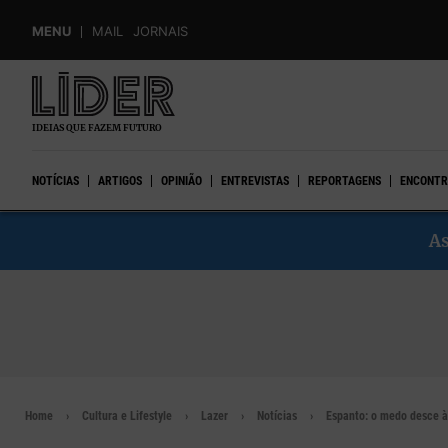
Skip
MENU
MAIL
JORNAIS
to
main
content
IDEIAS QUE FAZEM FUTURO
NOTÍCIAS
ARTIGOS
OPINIÃO
ENTREVISTAS
REPORTAGENS
ENCONTR
As
Home
Cultura e Lifestyle
Lazer
Notícias
Espanto: o medo desce à 