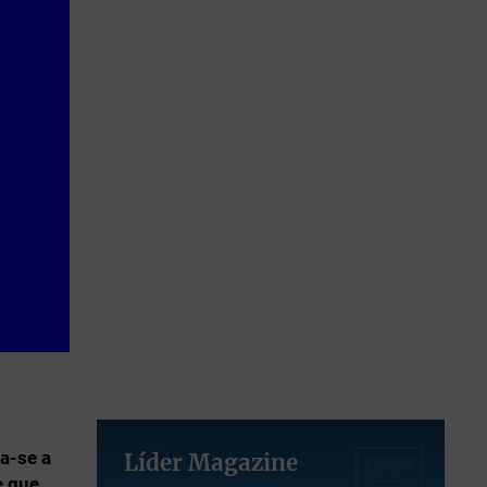
za-se a
Líder Magazine
e que