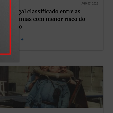
NACIONAL
AGO 07, 2026
lguém
Portugal classificado entre as
bração.
economias com menor risco do
mundo
LER NOTÍCIA
o
recebe,
y Prado
,
Oliveira
,
gratuito