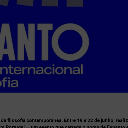
 da filosofia contemporânea. Entre 19 e 22 de junho, reali
a em Portugal — um evento que carrega o nome de Espanto 