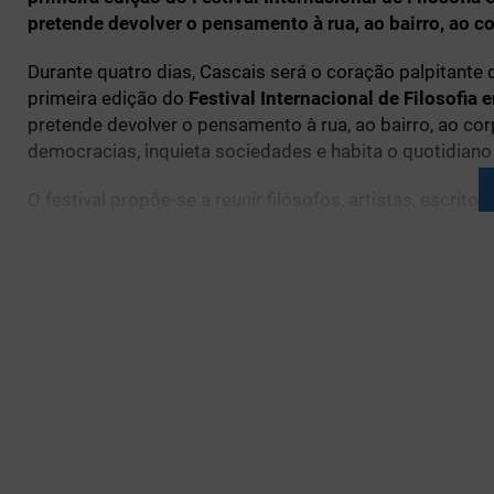
pretende devolver o pensamento à rua, ao bairro, ao c
Durante quatro dias, Cascais será o coração palpitante d
primeira edição do
Festival Internacional de Filosofia 
pretende devolver o pensamento à rua, ao bairro, ao co
democracias, inquieta sociedades e habita o quotidiano
O festival propõe-se a reunir filósofos, artistas, escri
como gesto público. Ao longo da semana, Cascais será a
e até momentos de música e poesia — um território te
I. Filosofia nos bairros: uma 
O festival começa nas margens — literalmente. A manh
sessão aberta no bairro 25 de Abril em Cascais. Não s
provocar encontros onde a filosofia se torna prática e p
Duplas de pensadores conduzirão as sessões nestes territ