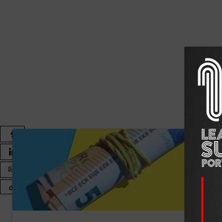
seguidas por atuações de
artistas locais
. A ideia é sim
cada periferia, descentralizando o pensamento e convida
No primeiro bairro, às
11h15
,
Gilles Lipovetsky
reflete 
depois, às
12h00
,
Michel Eltchaninoff
, profundo conhec
democracias frágeis.
À tarde, às
15h40
, será a vez de
António de Castro Caei
condição humana. Às
16h25
,
Samantha Rose Hill
, uma 
solidão como sintoma da fragilidade democrática.
Na
sexta-feira, dia 20
, o ciclo dos bairros termina com
o medo do desconhecido, do algoritmo, do futuro.
II. In Vino Veritas: o jantar do
No mesmo dia 20, ao cair da noite, o restaurante
Conver
‘In Vino Veritas’
. Aqui, oradores, parceiros e detentores
da noite será
José Gil
, homenageado desta edição, que 