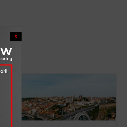
centro a
Logo
X
como
edo da
á abordar
jantar
 figura