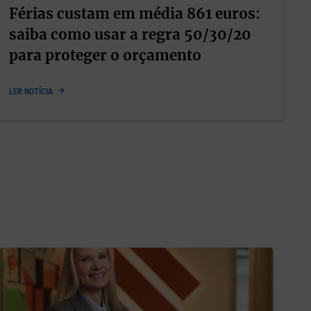
Férias custam em média 861 euros:
saiba como usar a regra 50/30/20
para proteger o orçamento
LER NOTÍCIA
as da
a
leitura
 A artista