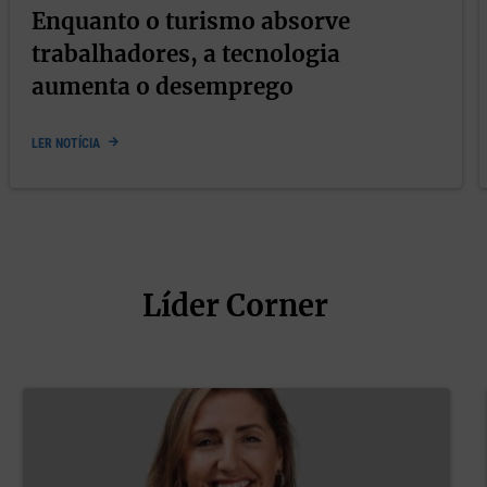
Enquanto o turismo absorve
scursos filosóficos
, vozes que reinterpretam o medo à sua
trabalhadores, a tecnologia
aumenta o desemprego
LER NOTÍCIA
menageado. O artista
Paulo Pascoal
fará leituras comentad
30). Entre as sessões, haverá
sessões de autógrafos
e um
, às
15h30
.
Líder Corner
ra
Milhanas
, pelas
21h30
, no
Pátio da Cidadela de Cascais
.
introspectivas, será a voz da noite.