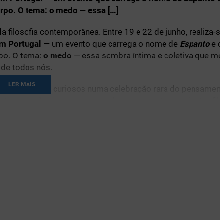
orpo. O tema: o medo — essa […]
a filosofia contemporânea. Entre 19 e 22 de junho, realiza-s
em Portugal
— um evento que carrega o nome de
Espanto
e 
rpo. O tema:
o medo
— essa sombra íntima e coletiva que m
 de todos nós.
LER MAIS
tores, cientistas e curiosos numa celebração rara do pensame
travessada por conversas, aulas magnas, ágoras, jantar fil
mporário onde o
Espanto
é bem-vindo.
democracia do pensamento
ã de
quinta-feira, 19 de junho
, inaugura o programa com u
e trata de levar sabedoria a quem supostamente não a tem, 
resença.
órios, ao ar livre e com entrada livre (mas sujeita a inscri