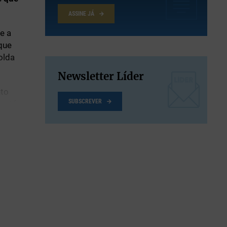
ASSINE JÁ
e a
que
olda
Newsletter Líder
nto
SUBSCREVER
osófico
ma
mas de
ção),