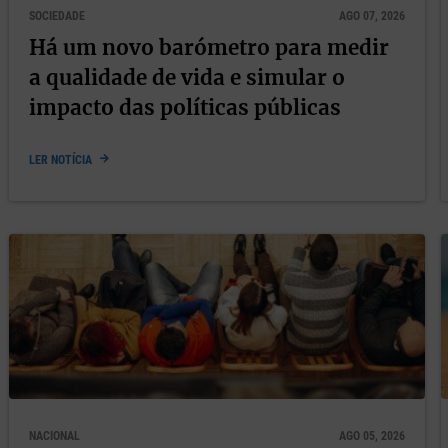
SOCIEDADE
AGO 07, 2026
Há um novo barómetro para medir
fos
a qualidade de vida e simular o
impacto das políticas públicas
etamente com os convidados principais do festival. Sem pal
LER NOTÍCIA
 também é brincar
as começam às
10h00
com
O Labirinto dos Sentidos
, da autor
s
, conduzido por
Joana Rita Sousa
. Após o almoço, o humor
Maria João Travassos
guia uma oficina de construção de liv
NACIONAL
AGO 05, 2026