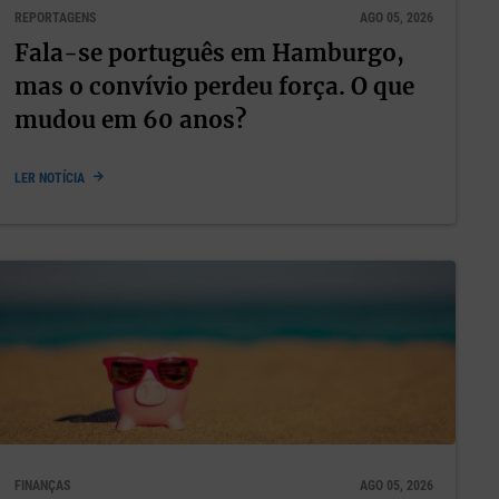
REPORTAGENS
AGO 05, 2026
Fala-se português em Hamburgo,
mas o convívio perdeu força. O que
mudou em 60 anos?
co nem
LER NOTÍCIA
a
Laura
ista
ros.
FINANÇAS
AGO 05, 2026