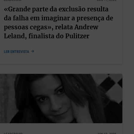
antes que
«Grande parte da exclusão resulta
da falha em imaginar a presença de
pessoas cegas», relata Andrew
Leland, finalista do Pulitzer
do
im,
LER ENTREVISTA
so e que
ção e a
 pessoas