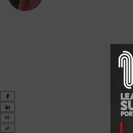
Eu emigrei para Angola em 2008 e, quando vinha de féria
Na altura, tive um problema com a carta de condução 
estivessem fora e que precisassem, por exemplo, de o
Então comecei a ter a ideia de construir uma empresa 
vertentes, emigração e imigração, e pretendemos ofere
Durante os dois primeiros anos, 2014 e 2015, os noss
a haver uma primeira vaga de imigração de brasileiros
procurados pelas empresas, devido à falta de mão de o
seguiu-se uma vaga de britânicos, após o Brexit, e pos
Somos focados em vistos de residência e todos os servi
obtenção do número de segurança social e inscrição no
Como tem mudado o panorama migratóri