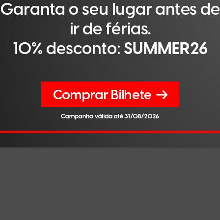
de muito grande de resiliência e adaptação porque as leis
endem que o problema não é nosso, mas sim do país e das
. Quando chegam a Portugal, percebem que não é um problem
ia entre as próprias autoridades. Um consulado diz uma co
sulado, sendo que tentamos sempre instruir essas institu
retações. Para as pessoas que ainda não vivem cá, é muito
destas mudanças.
ar a manifestação de interesse, que permitia que qualque
senção de visto, como era o caso do Brasil. Muitos imigrant
ara a Europa, mas, por estarem num limbo legal, muitas ent
 Portugal, as pessoas devem ter uma promessa de contrato
 faz com que exista uma imigração mais controlada, mas