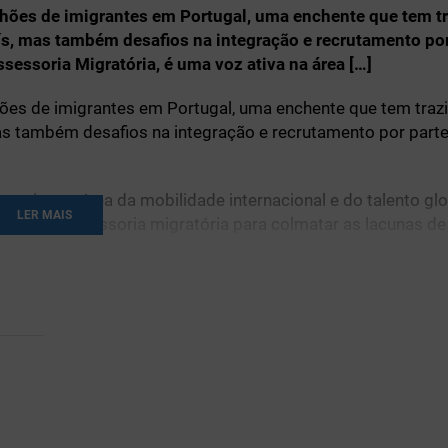
hões de imigrantes em Portugal, uma enchente que tem t
ís, mas também desafios na integração e recrutamento por
sessoria Migratória, é uma voz ativa na área […]
es de imigrantes em Portugal, uma enchente que tem traz
as também desafios na integração e recrutamento por part
z ativa na área da mobilidade internacional e do talento glo
LER MAIS
dicada à assessoria migratória para colmatar as lacunas d
stado da imigração, preocupações, esperança e ainda os p
a? Quais são as nacionalidades que mais