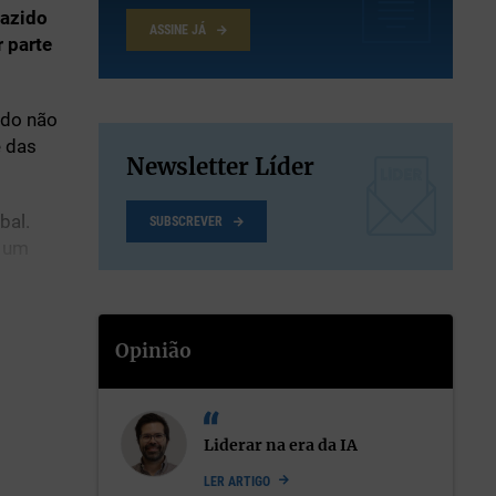
razido
ASSINE JÁ
 parte
ido não
e das
Newsletter Líder
bal.
SUBSCREVER
e um
ontos
Opinião
Liderar na era da IA
LER ARTIGO