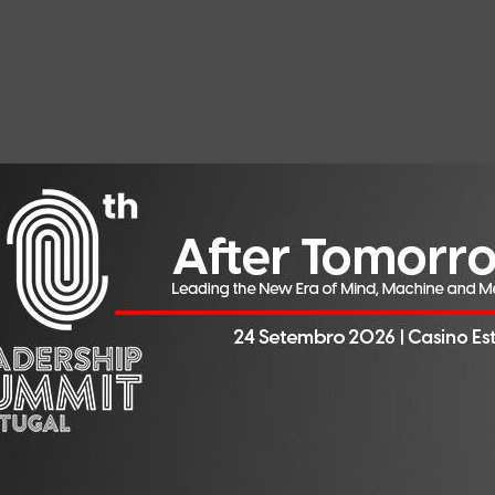
s, sentia que passava a maior parte do tempo a tratar de p
e não encontrei nenhuma empresa que desse suporte a pess
bter documentação.
que pudesse ajudar essas pessoas. O nome ‘Ei!’ Surge dess
cer uma lista de serviços para ambos os casos.
os serviços foram quase todos para emigrantes. Em 2016,
 e começamos a fazer vistos e dar apoio. Em 2018 começam
bra, sobretudo na parte das tecnologias de informação. De
teriormente de americanos, tendência que se mantém.
ços gravitam à volta disso, como a procura de casa, de es
 centro de saúde.
o em Portugal desde 2014?