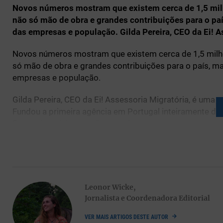
Novos números mostram que existem cerca de 1,5 mil
não só mão de obra e grandes contribuições para o pa
das empresas e população. Gilda Pereira, CEO da Ei! As
Novos números mostram que existem cerca de 1,5 milhõ
só mão de obra e grandes contribuições para o país, m
empresas e população.
Gilda Pereira, CEO da Ei! Assessoria Migratória, é uma vo
Fundou a primeira agência em Portugal inteiramente de
fluxo migratório que não para de aumentar.
Em conversa com a Líder, trouxe para cima da mesa o e
chave para uma liderança multicultural.
Leonor Wicke,
Jornalista e Coordenadora Editorial
De que necessidades surgiu a sua empres
VER MAIS ARTIGOS DESTE AUTOR
procuram os seus serviços?