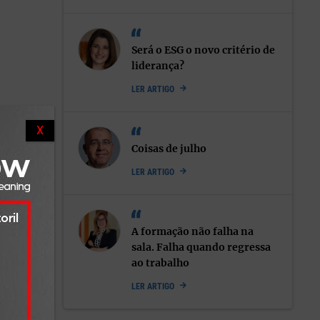
apéis.
Será o ESG o novo critério de
oas que
liderança?
LER ARTIGO
as duas
X
 começou
Coisas de julho
os a ser
LER ARTIGO
pois
colas,
A formação não falha na
sala. Falha quando regressa
ao trabalho
LER ARTIGO