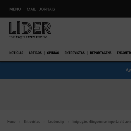
Skip
MENU
MAIL
JORNAIS
to
main
content
IDEIAS QUE FAZEM FUTURO
NOTÍCIAS
ARTIGOS
OPINIÃO
ENTREVISTAS
REPORTAGENS
ENCONTR
As
Home
Entrevistas
Leadership
Imigração: «Ninguém se importa até ao m