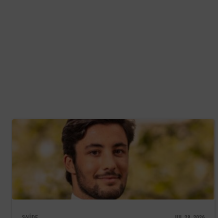
mais humanista.
Entretanto, entrou em vigor no dia 15 de abril a via ve
coisas entre a oferta e a procura de trabalho e a celeri
Eu tenho algumas dúvidas, dada a experiência ao longo
menos que reforcem as equipas. Muitas pessoas ficam
outro lado os empregadores também estão à espera q
Como está o estado do AIMA (e ex-SEF) e
verdadeiro apoio e envolvimento destes 
Neste momento, não existe muito apoio. Havia o Centro
na integração em Portugal, mas, quando extinguiram, o
imigrantes deixaram de ter ali uma parte de apoio cultur
SAÚDE
JUL 28, 2026