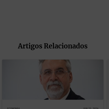
rde para a imigração. Este novo mecanismo poderá equilibrar 
dade no processo migratório.
 deste tempo, que consigam cumprir com os 20 dias estipul
 desesperadas porque já se despediram ou venderam as ca
Artigos Relacionados
ue eles comecem.
 instituições de imigração? Tem havido um
organismos na inclusão?
 Nacional de Apoio a Integração de Migrantes (CNAIM), que
 SEF e criaram a AIMA, extinguiram também o CNAIM. Ou sej
al.
ECONOMIA
JUN 23, 2026