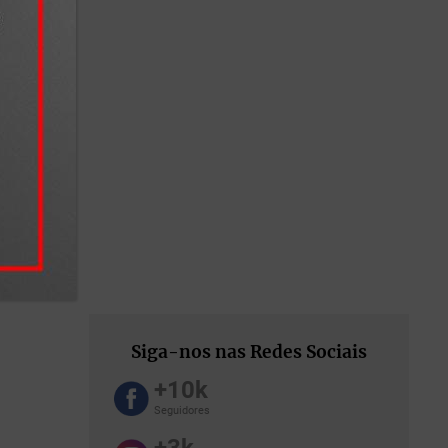
 estão
a da
isa,
ições
r pessoa
es viram
idades
Siga-nos nas Redes Sociais
 de
+10k
Seguidores
 também
+3k