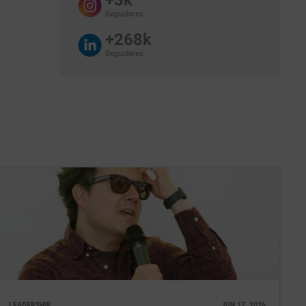
Seguidores
+268k
as
Seguidores
ados, a
sas e do
 ajudava
a, os
LEADERSHIP
JUN 17, 2026