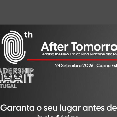
resentaram o maior volume de insolvências nos primeiros o
. Face a 2024, registou-se um aumento de 15% no Porto e
astelo Branco (+36%), Viana do Castelo (+32%), Leiria (+3
ores decréscimos ocorreram na Madeira (-37%), em Beja (-3
Artigos Relacionados
a, Caça e Pesca registou um crescimento de 69% no número 
 aumentaram 67% e nos Transportes 32%. O setor que apre
a redução de 50%.
, mas mantêm crescimento no
 diminuíram de 3.338 em agosto de 2024 para 2.550 em ag
rmos acumulados, verifica-se um ligeiro acréscimo de 0,9