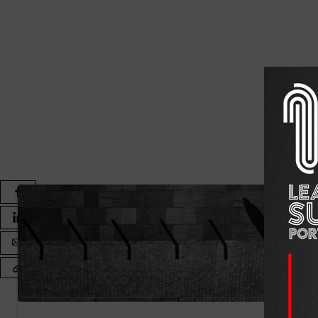
Os distritos do Porto e de Lisboa foram aqueles que ap
meses do ano, com 604 e 561 empresas, respetivamente
em Lisboa.
Entre os distritos com maior crescimento destacam-se C
Bragança (+29%) e Faro (+24%). Pelo contrário, os mai
Guarda (-25%) e em Viseu (-22%).
No que respeita aos setores de atividade, a Agricultur
insolvências, enquanto no setor das Telecomunicações
maior quebra foi o da Eletricidade, Gás e Água, com um
Constituições caem em agosto
acumulado
Em contrapartida, as constituições de novas empresas
2025, o que corresponde a um decréscimo de 24%. Em te