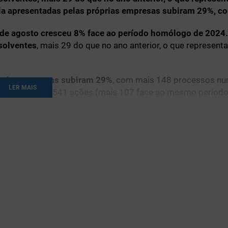
a apresentadas pelas próprias empresas subiram 29%, co
l de agosto cresceu 8% face ao período homólogo de 2024.
solventes
, mais 29 do que no ano anterior, o que represent
óprias empresas subiram 29%
, com mais 148 processos nu
LER MAIS
%
, totalizando 541 ações (mais 107 face ao mesmo período
m 44%
, ou seja, menos 10 empresas. Por outro lado,
o númer
0
, o que representa uma redução de 60 processos em relaç
aram-se mais 179 ações de insolvência
, reforçando uma ten
ero de empresas insolventes