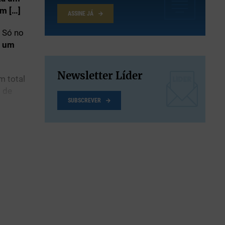
m […]
ASSINE JÁ
Só no
a
um
Newsletter Líder
m total
 de
SUBSCREVER
o total
ão ao
dência