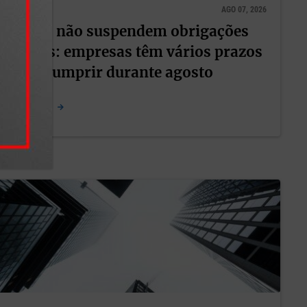
FINANÇAS
AGO 07, 2026
Férias não suspendem obrigações
nquanto
fiscais: empresas têm vários prazos
-se em
o
para cumprir durante agosto
LER NOTÍCIA
 da
, em
retração