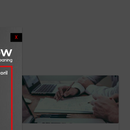
ito
 de 15%
0%),
X
1%), na
de
sentou
osto de
% face a