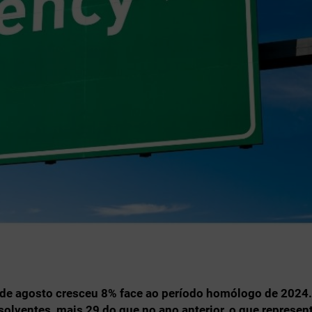
l de agosto cresceu 8% face ao período homólogo de 2024.
olventes, mais 29 do que no ano anterior, o que represen