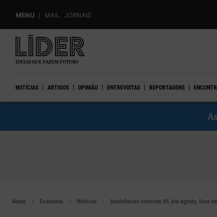
Skip
MENU
MAIL
JORNAIS
to
main
content
IDEIAS QUE FAZEM FUTURO
NOTÍCIAS
ARTIGOS
OPINIÃO
ENTREVISTAS
REPORTAGENS
ENCONTR
As
Home
Economia
Notícias
Insolvências crescem 8% até agosto, face ao