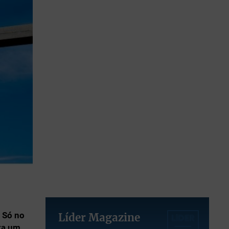
 Só no
Líder Magazine
ta um