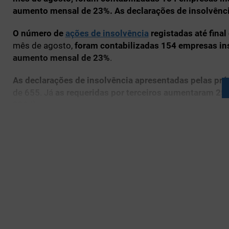
aumento mensal de 23%. As declarações de insolvênci
O número de
ações de insolvência
registadas até fina
mês de agosto,
foram contabilizadas 154 empresas in
aumento mensal de 23%
.
As declarações de insolvência apresentadas pelas pr
de 655. Já
as requeridas por terceiros aumentaram 25
2024).
Os encerramentos com plano de insolvência recuara
de empresas declaradas insolventes fixou-se em 1.19
ano anterior.
No global, entre janeiro e agosto, regist
de crescimento contínuo.
Porto e Lisboa lideram no núm