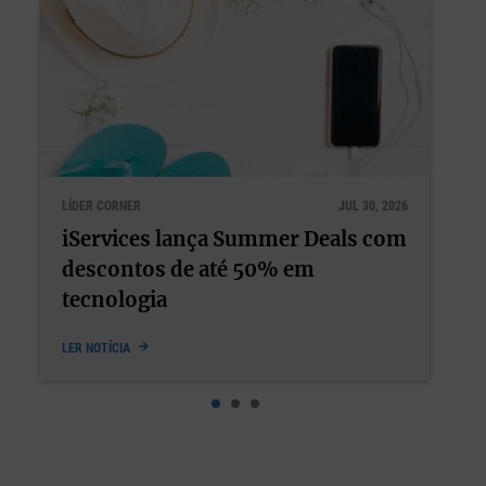
 2026
LÍDER CORNER
JUL 22, 2026
com
Bem-estar e performance nunca
deveriam ter sido opostos
LER NOTÍCIA