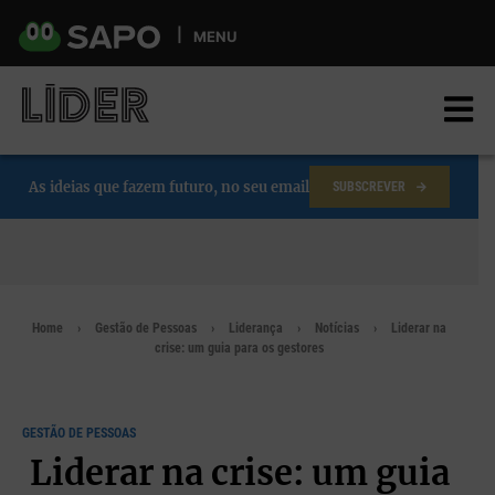
Skip
to
MENU
main
content
As ideias que fazem futuro, no seu email
SUBSCREVER
Home
Gestão de Pessoas
Liderança
Notícias
Liderar na
crise: um guia para os gestores
GESTÃO DE PESSOAS
Liderar na crise: um guia