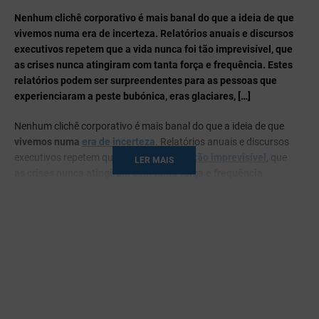
Nenhum clichê corporativo é mais banal do que a ideia de que
vivemos numa era de incerteza. Relatórios anuais e discursos
executivos repetem que a vida nunca foi tão imprevisível, que
as crises nunca atingiram com tanta força e frequência. Estes
relatórios podem ser surpreendentes para as pessoas que
experienciaram a peste bubónica, eras glaciares, […]
Nenhum clichê corporativo é mais banal do que a ideia de que
vivemos numa
era de incerteza
. Relatórios anuais e discursos
executivos repetem que
a vida nunca foi tão imprevisível
, que
LER MAIS
as crises nunca atingiram com tanta força e frequência
.
Estes relatórios podem ser surpreendentes para as pessoas
que experienciaram a peste bubónica, eras glaciares, guerras
mundiais ou o colonialismo. De acordo com um artigo do
The
Economist
, a verdade é que
todos os gestores do mundo
tiveram de lidar com eventos inesperados
nos últimos anos e
que a gestão de crises é um grande teste à coragem de um líder.
Mas
quais os passos a seguir para gerir uma crise da melhor
forma?