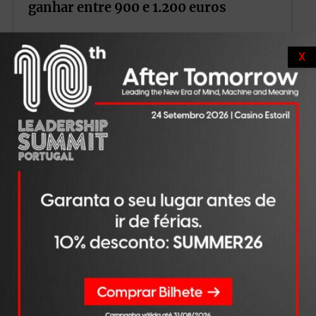
ganhar entre 900 e 1.200 euros
LER NOTÍCIA
X
TRABALHO
AGO 07, 2026
Salários escondidos, entrevistas sem
fim e o silêncio dos recrutadores. O
que mais afasta um candidato de uma
empresa?