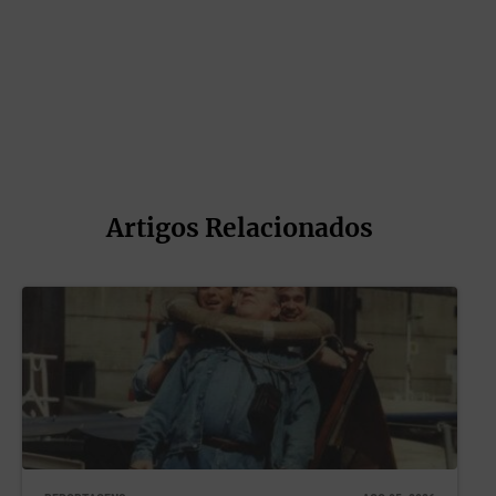
que profissionais mais velhos possam ser vistos como mais
experientes, com maior compromisso com a cultura
organizacional e com maior equilíbrio emocional, ainda assim,
eles não são vistos como talentos possíveis.
Além disso, são raras as empresas que promovem ações para o
convívio intergeracional, gestão do conhecimento ou até
mesmo mentorias de profissionais mais velhos com os mais
jovens e a mentoria reversa, dos mais jovens para com os mais
velhos. Em síntese, pode-se dizer, com raras exceções, que
Artigos Relacionados
ações para a longevidade estão praticamente ausentes nas
organizações.
Profissionais mais velhos são vistos como resistentes às
novas tecnologias. Em tempos de IA, entretanto, a sofisticação
cognitiva de profissionais mais velhos pode ser uma vantagem
competitiva para a preparação de prompts e para a avaliação
das respostas de agentes.
A questão de repertórios amplos e domínio de novas
tecnologias está diretamente associada com o pertencimento