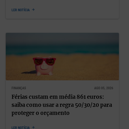
LER NOTÍCIA
Este artigo foi publicado na edição nº 33 da revista Líder,
cujo tema é
‘Condição Humana’.
Subscreva a Revista
Líder
aqui
.
FINANÇAS
AGO 05, 2026
Férias custam em média 861 euros:
saiba como usar a regra 50/30/20 para
proteger o orçamento
LER NOTÍCIA