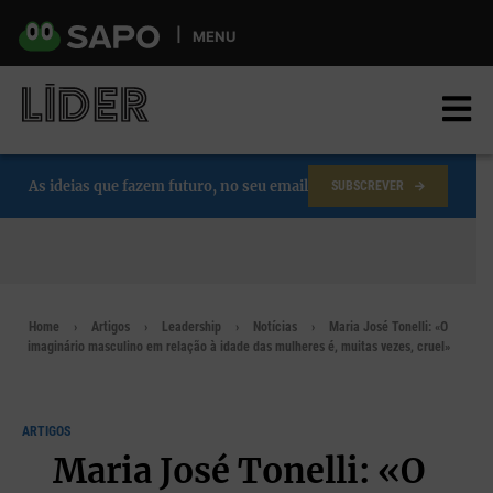
Skip
to
MENU
main
content
As ideias que fazem futuro, no seu email
SUBSCREVER
Home
Artigos
Leadership
Notícias
Maria José Tonelli: «O
imaginário masculino em relação à idade das mulheres é, muitas vezes, cruel»
ARTIGOS
Maria José Tonelli: «O