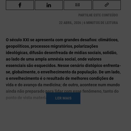
PARTILHE ESTE CONTEÚDO
22 ABRIL, 2026 | 6 MINUTOS DE LEITURA
O século XXI se apresenta com grandes desafios: climáticos,
geopolíticos, processos migratórios, polarizações
ideológicas, difusão desenfreada de mídias sociais, solidão,
ao lado de uma ampla amnésia social, onde valores
essenciais são esquecidos. Nesse cenário distópico enfrenta-
se, globalmente, o envelhecimento da população. De um lado,
o envelhecimento é o resultado de melhores condições de
vida e do avanço da medicina; de outro, acontece num mundo
ainda não preparado para lidar com esse fenômeno, tanto do
ponto de vista material como simbólico.
LER MAIS
O envelhecimento populacional acontece em paralelo com o
declínio da natalidade em vários países. Atualmente apenas a
Índia tem taxas positivas de crescimento para a reposição
da força de trabalho. Se antes esse envelhecimento estava