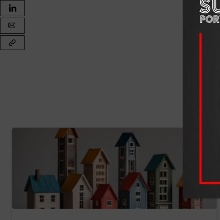
O dinheiro que sobra para gelados e espr
O valor médio que os portugueses planeiam gastar nas 
40 euros face ao ano anterior. A estadia representa a f
(350€) e das refeições (250€). O lazer, por sua vez, su
uma maior contenção nas despesas acessórias e um foc
Para Hugo Lousada, Diretor de Marketing do Cetelem –
a vontade de usufruir do verão se mantém firme, mas m
nos meses de verão são dos principais fatores apontado
indicam preferir ir de férias noutra altura do ano», afirma
A fotografia de 2025 parece clara: a maioria ainda son
modo de o viver está mais contido — e cada vez mais a
essencial, mas nem sempre garantido.