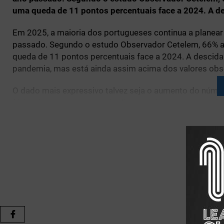
uma queda de 11 pontos percentuais face a 2024. A de
Em 2025, a maioria dos portugueses continua a planear
passado. Segundo o estudo Observador Cetelem, 66% afi
queda de 11 pontos percentuais face a 2024. A descida
pandemia, mas está ainda assim acima dos valores obs
O dado mais expressivo talvez seja o aumento do núme
férias de verão este ano: duplicou e atinge agora os 15%
financeiras, mencionada por 43% dos inquiridos. A par
passar férias fora de casa – são agora 66%, menos sete
orçamental parece estar de volta — ou talvez nunca tenha
Portugal continua a liderar como destino preferido para
primazia. Ainda assim, 35% da população portuguesa te
Itália (12%) os países mais mencionados. O fator econó
inquiridos indicam o custo como principal critério, seg