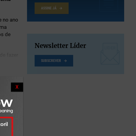
ASSINE JÁ
e no ano
uma
os de
Newsletter Líder
de fazer
SUBSCREVER
onam
X
l
(17%) e
: 40% dos