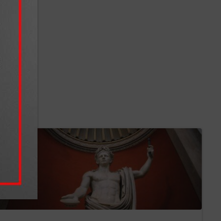
erca de
gem
erir
rmam que
s preços
que
as o
tinua