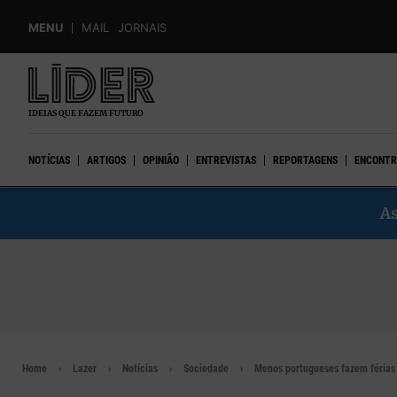
Skip
MENU
MAIL
JORNAIS
to
main
content
IDEIAS QUE FAZEM FUTURO
NOTÍCIAS
ARTIGOS
OPINIÃO
ENTREVISTAS
REPORTAGENS
ENCONTR
As
Home
Lazer
Notícias
Sociedade
Menos portugueses fazem férias 