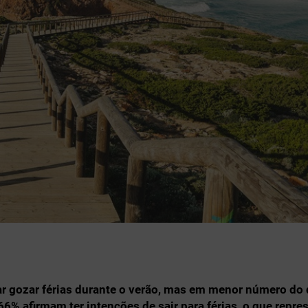
ar gozar férias durante o verão, mas em menor número do
% afirmam ter intenções de sair para férias, o que repre