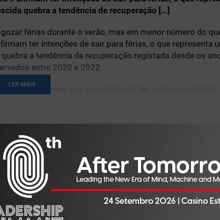
scida quebra a tendência de recuperação […]
 gozar férias durante o verão, mas em menor número do qu
rmam ter intenções de sair para férias, o que representa 
 quebra a tendência de recuperação registada desde os an
ervados entre 2020 e 2022.
LER MAIS
ro de portugueses que assumem não ter qualquer intenção 
. A principal razão, sem surpresas, é a falta de condições
 disso, regista-se também uma redução daqueles que tenci
 pontos percentuais do que no ano anterior. A contenção
 chegado a ir de férias.
 os veraneantes nacionais, com o Algarve a manter a habitua
nciona rumar ao estrangeiro, sendo Espanha (35%), França 
mico continua a ser o mais decisivo na escolha do destino
uido da proximidade a familiares e amigos (24%).