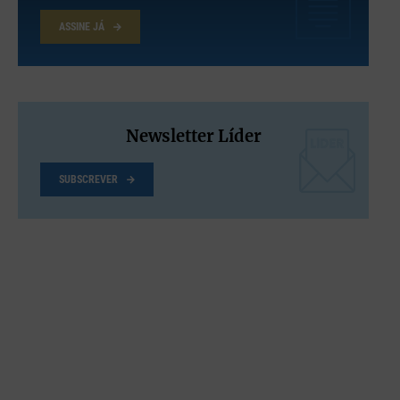
estão cada vez mais dependentes de
informação selecionada à sua medida por
ASSINE JÁ
algoritmos, o que potencia a fragmentação e a
polarização
Nelson Ribeiro, Diretor da FCH-Católica
Newsletter Líder
SUBSCREVER