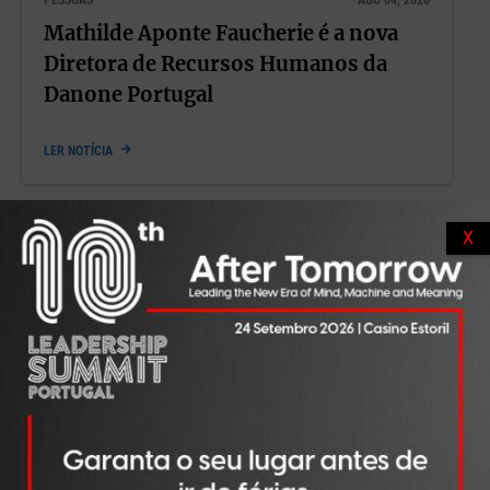
Mathilde Aponte Faucherie é a nova
Diretora de Recursos Humanos da
Danone Portugal
LER NOTÍCIA
X
PESSOAS
JUL 23, 2026
Hélder Martins é o novo Vice-