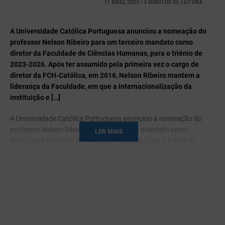
11 MAIO, 2023 | 3 MINUTOS DE LEITURA
A Universidade Católica Portuguesa anunciou a nomeação do
professor Nelson Ribeiro para um terceiro mandato como
diretor da Faculdade de Ciências Humanas, para o triénio de
2023-2026. Após ter assumido pela primeira vez o cargo de
diretor da FCH-Católica, em 2016, Nelson Ribeiro mantem a
liderança da Faculdade, em que a internacionalização da
instituição e […]
A Universidade Católica Portuguesa anunciou a nomeação do
professor Nelson Ribeiro para um terceiro mandato como
LER MAIS
diretor da Faculdade de Ciências Humanas, para o triénio de
2023-2026.
Após ter assumido pela primeira vez o cargo de diretor da FCH-
Católica, em 2016, Nelson Ribeiro mantem a liderança da
Faculdade, em que a internacionalização da instituição e
consolidação dos centros de investigação, com especial
atenção a novas ofertas de ensino, estão entre objetivos do