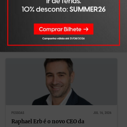
Presidente de Operações da United
Hospitality Management para a
Europa
LER NOTÍCIA
PESSOAS
JUL 16, 2026
Raphael Erb é o novo CEO da