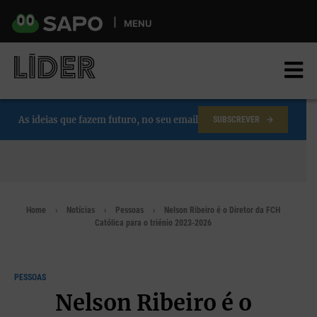
Skip
to
MENU
main
content
As ideias que fazem futuro, no seu email
SUBSCREVER
Home
Notícias
Pessoas
Nelson Ribeiro é o Diretor da FCH
Católica para o triénio 2023-2026
PESSOAS
Nelson Ribeiro é o