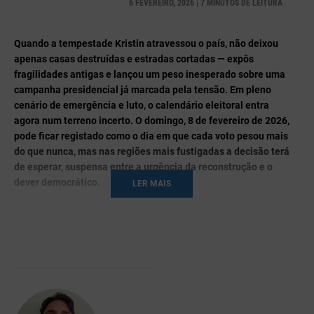
6 FEVEREIRO, 2026 | 7 MINUTOS DE LEITURA
Quando a tempestade Kristin atravessou o país, não deixou
apenas casas destruídas e estradas cortadas — expôs
fragilidades antigas e lançou um peso inesperado sobre uma
campanha presidencial já marcada pela tensão. Em pleno
cenário de emergência e luto, o calendário eleitoral entra
agora num terreno incerto. O domingo, 8 de fevereiro de 2026,
pode ficar registado como o dia em que cada voto pesou mais
do que nunca, mas nas regiões mais fustigadas a decisão terá
de esperar, suspensa entre a urgência da reconstrução e o
dever democrático.
LER MAIS
Portugal chega ao próximo domingo num cenário em que
política e calamidade se entrelaçam de forma inédita. A
segunda volta colocou frente a frente
André Ventura
e
António
José Seguro
, dois candidatos que representam opções
políticas distintas e narrativas opostas sobre o futuro da
República portuguesa. Esta eleição é um gesto que carrega o
peso das expectativas coletivas e as inquietações de um país