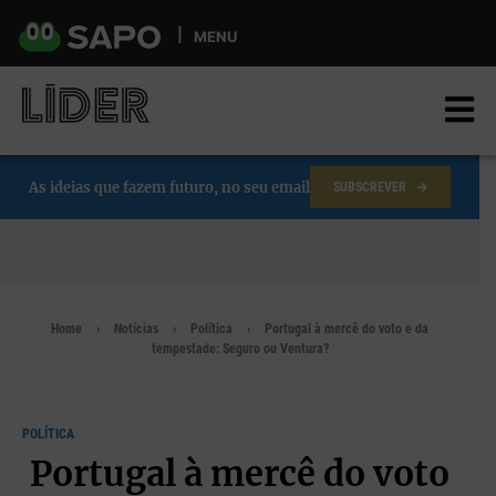
Skip
to
MENU
main
content
As ideias que fazem futuro, no seu email
SUBSCREVER
Home
Notícias
Política
Portugal à mercê do voto e da
tempestade: Seguro ou Ventura?
POLÍTICA
Portugal à mercê do voto