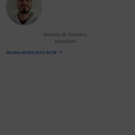
abalado por tempestades reais e simbólicas.
A depressão profunda que assolou o território há uma semana
deixou um rasto de destruição em distritos como Leiria,
Coimbra, Santarém e grande parte da Área Metropolitana de
Marcelo M. Teixeira,
Lisboa, com dezenas de milhares de famílias sem energia
Jornalista
elétrica, estradas cortadas e serviços básicos interrompidos. O
balanço humano foi doloroso:
várias vítimas mortais foram
VER MAIS ARTIGOS DESTE AUTOR
registadas
, vítimas de desabamentos e acidentes ligados às
inundações e ventos extremos — um lembrete brutal da
fragilidade perante a fúria dos elementos. A recuperação
continua a ser lenta, a assistência emergencial insuficiente e a
sensação de urgência social latente.
Neste contexto de choque físico e psicológico, a campanha
presidencial sofreu um choque paralelo — transformou-se, em
grande parte, em debate sobre
gestão de crise, resposta
estatal e sentido de responsabilidade cívica
.
Tempestade na política: visitas,