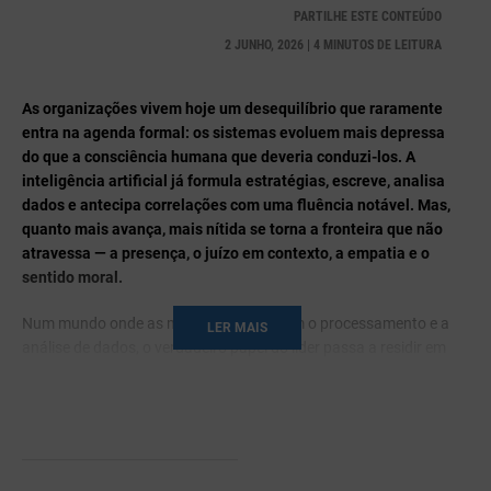
PARTILHE ESTE CONTEÚDO
2 JUNHO, 2026 | 4 MINUTOS DE LEITURA
As organizações vivem hoje um desequilíbrio que raramente
entra na agenda formal: os sistemas evoluem mais depressa
do que a consciência humana que deveria conduzi-los. A
inteligência artificial já formula estratégias, escreve, analisa
dados e antecipa correlações com uma fluência notável. Mas,
quanto mais avança, mais nítida se torna a fronteira que não
atravessa — a presença, o juízo em contexto, a empatia e o
sentido moral.
Num mundo onde as máquinas assumem o processamento e a
LER MAIS
análise de dados, o verdadeiro papel do líder passa a residir em
cinco capacidades profundamente humanas, que o MIT Sloan
reúne sob o acrónimo EPOCH: empatia, presença,
discernimento, criatividade e esperança.
Enquanto a IA processa, otimiza e automatiza, cabe ao líder
humano inspirar, orientar equipas e tomar decisões complexas