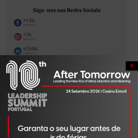
Siga-nos nas Redes Sociais
+10k
Seguidores
+3k
Seguidores
+268k
Seguidores
X
Artigos Relacionados
Líder Corner