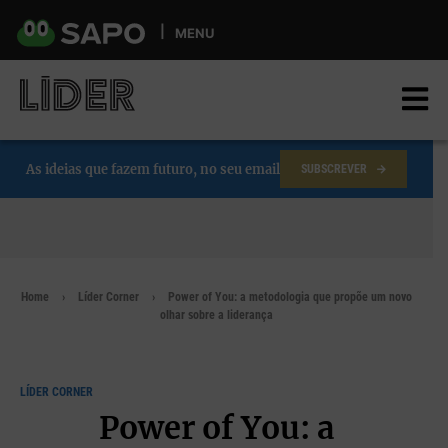
Skip
to
MENU
main
content
As ideias que fazem futuro, no seu email
SUBSCREVER
Home
Líder Corner
Power of You: a metodologia que propõe um novo
olhar sobre a liderança
LÍDER CORNER
Power of You: a