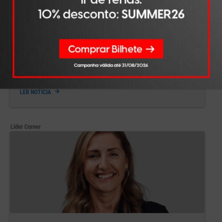
LÍDER CORNER
JUL 30, 2026
iServices lança Summer Deals com
descontos de até 50% em tecnologia
LER NOTÍCIA
Líder Corner