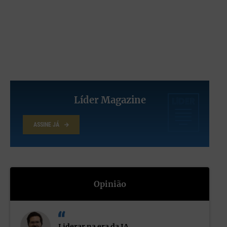
— Curiosidade, Compaixão e Coragem — desdobrados em 22
virtudes concretas e treináveis. Cada eixo inspira-se em figuras
da mitologia grega, não por nostalgia, mas porque os mitos
descrevem, há milénios, os mesmos movimentos interiores que
a neurociência explica hoje em linguagem fisiológica.
Líder Magazine
ASSINE JÁ
Opinião
Curiosidade é o eixo da mente e o seu herói é Ulisses: vence
porque observa, escuta e transforma obstáculos em rota.
Compaixão é o eixo do coração e o seu herói é Aquiles, capaz de
reconhecer a dor do inimigo. Coragem é o eixo do instinto e o
Liderar na era da IA