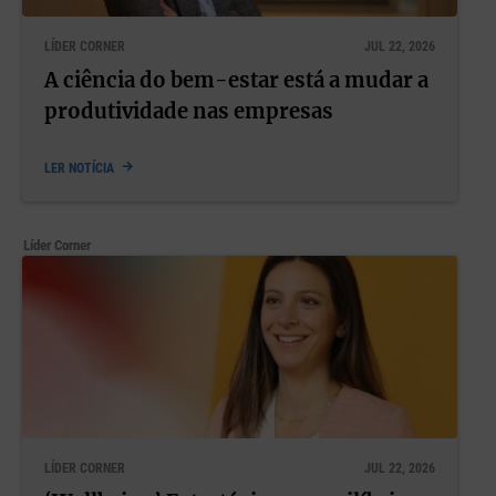
«Ser diferente tem de ser normal», destaca Inês Neves Caldas
LÍDER CORNER
JUL 22, 2026
Dormir é perder tempo? As respostas estão neste episódio de
A ciência do bem-estar está a mudar a
‘Conversas que Cuidam’
produtividade nas empresas
O trabalho depois da ausência: como reconstruir o equilíbrio
LER NOTÍCIA
e o lugar
Líder Corner
LÍDER CORNER
JUL 22, 2026