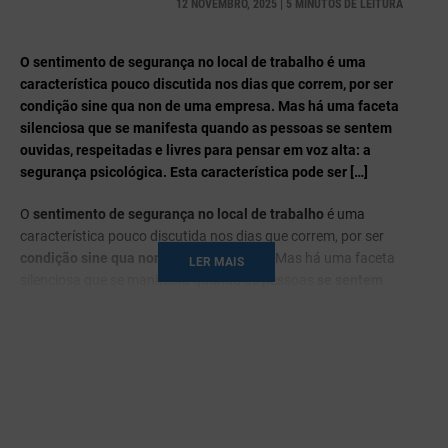
12 NOVEMBRO, 2025 | 5 MINUTOS DE LEITURA
O sentimento de segurança no local de trabalho é uma
característica pouco discutida nos dias que correm, por ser
condição sine qua non de uma empresa. Mas há uma faceta
silenciosa que se manifesta quando as pessoas se sentem
ouvidas, respeitadas e livres para pensar em voz alta: a
segurança psicológica. Esta característica pode ser […]
O
sentimento de segurança no local de trabalho
é uma
característica pouco discutida nos dias que correm, por ser
condição sine qua non
de uma empresa. Mas há uma faceta
LER MAIS
silenciosa que se manifesta quando as pessoas
se sentem
ouvidas, respeitadas e livres para pensar em voz alta
: a
segurança psicológica
. Esta característica pode ser
crucial na
performance e na cultura organizacional
.
É isso que defende
Ana Moniz
, psicóloga e psicoterapeuta, e
que considera mesmo ser
«a base de qualquer equipa
saudável»
. Não significa ausência de conflito ou uma cultura