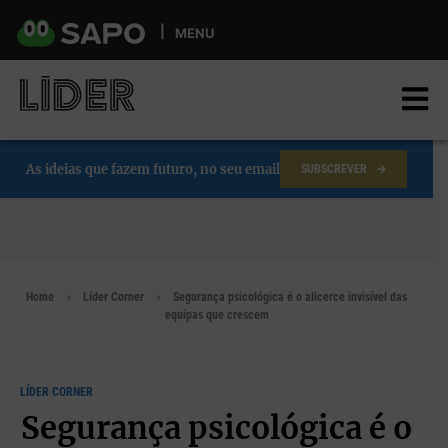
Skip
to
MENU
main
content
As ideias que fazem futuro, no seu email
SUBSCREVER
Home
Líder Corner
Segurança psicológica é o alicerce invisível das
equipas que crescem
LÍDER CORNER
Segurança psicológica é o