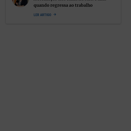
quando regressa ao trabalho
LER ARTIGO
Cuidar das pessoas é cuidar da
cultura
Criar ambientes seguros não é um gesto isolado de liderança,
mas um
compromisso coletivo
. Quando o medo e a vergonha
dominam, a inovação e o pensamento crítico desaparecem. «O
medo ativa o modo de sobrevivência. Ninguém pensa no bem
comum quando está a tentar não ser culpado pelo erro»,
explica Ana Moniz.
As consequências estão à vista.
O burnout tornou-se o novo
canário na mina
, alerta a psicóloga, recorrendo à metáfora
criada pela investigadora Christina Maslach, numa alusão à