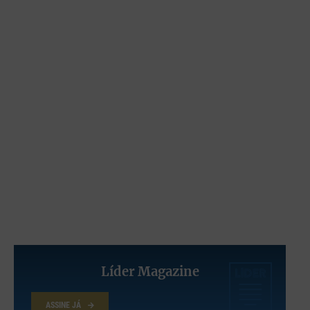
Grupo Wagner, o exército secreto de Vladimir Putin, quase não
era publicado. Um dia depois de ter mencionado o livro numa
entrevista, o autor, Marat Gabidullin, antigo comandante da
milícia, recebeu ameaças suficientes para o forçar a cancelar o
projeto que só agora chega às livrarias. Com prefácio de José
Milhazes.
Líder Magazine
ASSINE JÁ