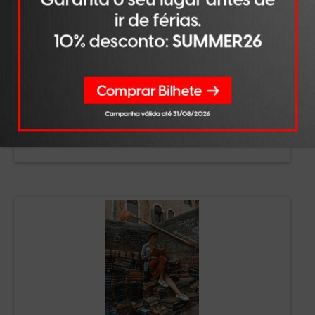
MAI 15, 2026
Crise da democracia, Xi Jinping e
cidades: três livros para pensar
política
Esta seleção foi publicada na edição
SABER MAIS