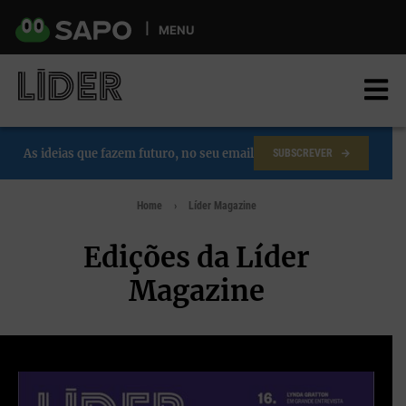
Skip
to
MENU
main
content
As ideias que fazem futuro, no seu email
SUBSCREVER
Home
Líder Magazine
Edições da Líder
Magazine