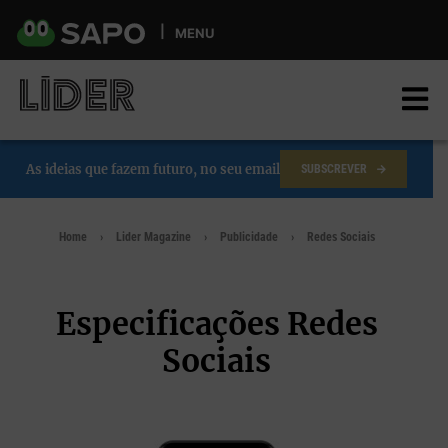
Skip
to
MENU
main
content
As ideias que fazem futuro, no seu email
SUBSCREVER
Home
Lider Magazine
Publicidade
Redes Sociais
Especificações Redes
Sociais