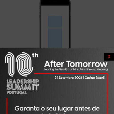
X
FORMATO
PUBLICAÇÃO DE CONTEÚDO NO FACEBOOK +
LINKEDIN + INSTAGRAM
VALOR UNITÁRIO
1 A 3 CONTEÚDOS
125,00 €
POST
4 A 6 CONTEÚDOS
100,00 €