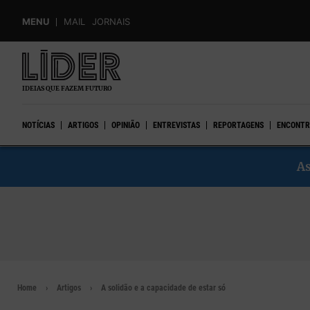
Skip
MENU
MAIL
JORNAIS
to
main
content
IDEIAS QUE FAZEM FUTURO
NOTÍCIAS
ARTIGOS
OPINIÃO
ENTREVISTAS
REPORTAGENS
ENCONTR
As
Home
Artigos
A solidão e a capacidade de estar só