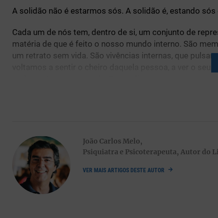
A solidão não é estarmos sós. A solidão é, estando s
Cada um de nós tem, dentro de si, um conjunto de repr
matéria de que é feito o nosso mundo interno. São me
um retrato sem vida. São vivências internas, que pulsa
voltamos a sentir o cheiro daquela pessoa, a ver o seu r
onde estávamos com ela. Quem diz o encontro com uma 
Este mundo interno tem mais vida e é mais rico e pree
Há pessoas cujo mundo interno é muito pobre neste as
raciocínios. Estas pessoas precisam, por vezes deses
João Carlos Melo,
estado insuportável de solidão.
Psiquiatra e Psicoterapeuta, Autor do 
E quando não conseguem essa presença, preenchem o va
VER MAIS ARTIGOS DESTE AUTOR
distrações inúteis, comportamentos de risco que dão a “
A solidão é isto – não conseguir estar consigo própri