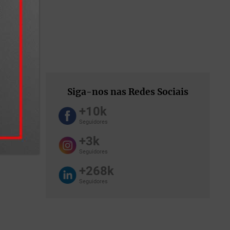
ito em
, de tal
usência
Siga-nos nas Redes Sociais
Nesses
 formar-
+10k
Seguidores
+3k
a seguir.
Seguidores
e
+268k
Seguidores