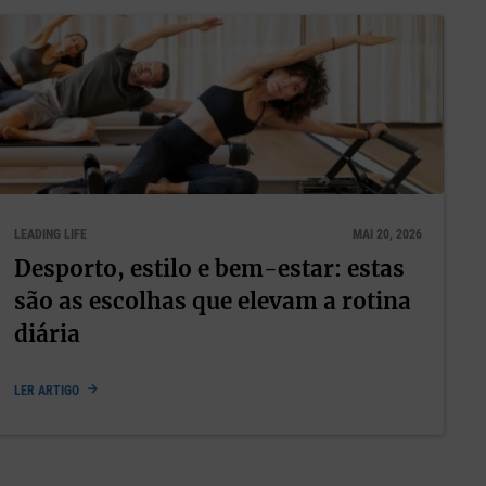
s medos,
e-se
LEADING LIFE
MAI 20, 2026
eguiram,
Desporto, estilo e bem-estar: estas
 elas
são as escolhas que elevam a rotina
e foco na
diária
s pode
LER ARTIGO
encer
ue for.
bem