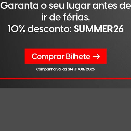
 acontecem online, e isso nos dá a ilusão de estarmos mu
ntido, estamos mais sós.
sso cérebro social e para cada um de nós enquanto pessoa
er.
riadas por animais (mesmo descontando o facto de que a a
 que sobrevivendo, essas crianças não se tornam pessoas. 
eitos que se relacionam com outros sujeitos – não chega a
écadas, que, dando-se o caso de um morrer, o outro morre 
s de alterações no funcionamento dos sistemas imunitário 
oenças.
s é também importantíssimo, desde que nascemos, para um
boa saúde física e mental.