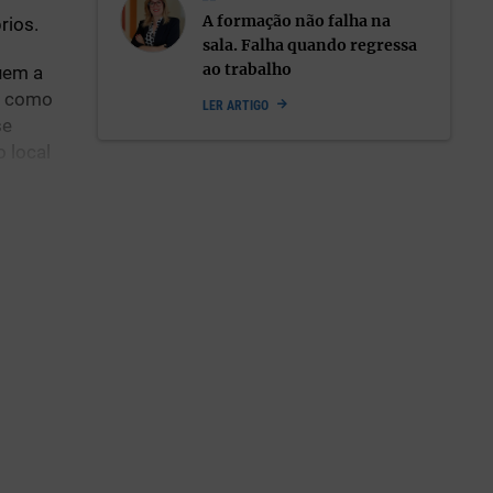
A formação não falha na
rios.
sala. Falha quando regressa
ao trabalho
uem a
, como
LER ARTIGO
se
o local
ntos e
em num
, droga,