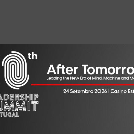
representações vivas do seu mundo interno, não sofrem de 
lguém. Porque conseguem fazer companhia a si próprias. I
óprias emoções, medos e angústias e conseguem aceitá-la
 inerente à nossa condição humana.
fundas e viscerais que são impossíveis de traduzir em pala
nicável. É isso que faz com que a solidão seja um facto do
ntos de uma espécie de solidão, muitas vezes breves mas
as, cirurgiões, astronautas, simples condutores de automóve
ar, ou após maturada reflexão) as melhores soluções. Dess
las acontecem em momentos de solidão.
el onde não existem palavras, que surge a criação e emerg
 nem por isso deixou de ser verdadeira e cada vez mais imp