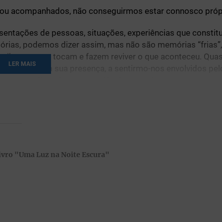
ós ou acompanhados, não conseguirmos estar connosco próp
esentações de pessoas, situações, experiências que constit
mórias, podemos dizer assim, mas não são memórias “frias”
m, vibram e nos tocam e fazem reviver o que aconteceu. Qua
LER MAIS
osto, a sentir a sua presença, a sentirmo-nos envolvidos pel
pessoa diz todas as experiências que vivemos.
nchido numas pessoas do que noutras.
peto, ainda que possa estar cheio de informações, pensame
peradamente, da presença concreta de outras para não caír
Livro "Uma Luz na Noite Escura"
zio da solidão com o que têm mais à mão: comida, bebida
adrenalina” necessária para se sentirem vivas.
o nem ser uma boa companhia para si mesmo.