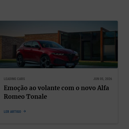
ndo a
os se
as suas
acidade e
LEADING CARS
JUN 05, 2026
ntrarem,
Emoção ao volante com o novo Alfa
Romeo Tonale
 vida,
LER ARTIGO
fazer