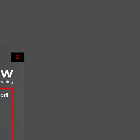
solidão,
sto
s e
vras.
X
 qual,
is como
as
em obras
ortante.