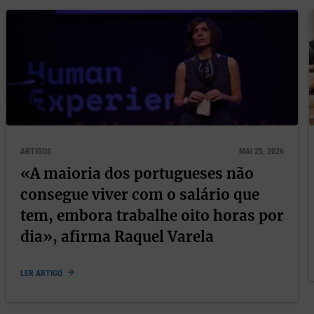
experiências agradáveis que temos a fortuna de viver.
nhecermos o melhor possível as nossas emoções, os nosso
aquelas que envolvem outros seres humanos. Isto consegu
 companheirismo, solidariedade, amizade e amor; e quando
 uma relação com tanta riqueza como aquelas: uma relação
a psicoterapia.
uro que temos dentro de nós.
ARTIGOS
MAI 25, 2026
e tantas pessoas inspiradoras conseguiram. E se elas cons
«A maioria dos portugueses não
ssas pessoas em Uma luz na noite escura. E o que é que
consegue viver com o salário que
 e concentraram toda a sua energia, paixão, determinação 
tem, embora trabalhe oito horas por
dia», afirma Raquel Varela
s, vivem sozinhas e sofrem com a solidão? Quem melhor no
por causa da solidão, porque lutam para não se deixarem v
LER ARTIGO
Mesmo sozinhas, tentam distrair-se, ocupar-se. Seja com o q
 uma refeição ou a passear o cão. São pessoas que conce