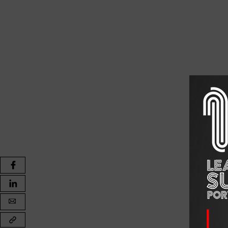
As outras pessoas, aquelas que podem recorrer às tais 
mesmo quando estão sós, isto é, sem a companhia de a
acontece porque conhecem suficientemente as suas pr
conviver com elas sem terem de fugir de si.
Por isso, a solidão nem sempre é negativa. Aliás, ela é
Vivemos certas experiências internas e emoções tão pro
Porquê? Porque há um reduto dentro de nós que é incomu
em última instância, não podemos escapar.
A solidão nem sempre é negativa, portanto. É em mome
decisivos, que líderes, gestores, aviadores, anestesist
nós, e tantos outros, têm de encontrar (quase sem pens
soluções dependem, muitas vezes, vidas humanas. E e
É também do mais interior, daquele reduto incomunicáv
de arte que fazem de nós uma espécie única.
Somos animais sociais. Esta é já uma frase batida, mas