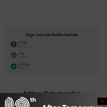
Siga-nos nas Redes Sociais
+10k
Seguidores
+3k
Seguidores
+268k
Seguidores
Artigos Relacionados
X