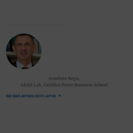
serviço, aquele que se presta ao ridículo. É, digamos, o bobo
tipo 1. Mas, em tempos idos, o bobo da corte era alguém
“
insanamente inteligente
”, capaz de empregar “
subtis e
sofisticadas
” formas de crítica dirigidas ao poderoso. Este
bobo, tipo 2, além de divertir a corte, criticava-a, sem receio de
ser punido – pois a crítica era feita sob o manto da paródia e a
corte não se sentia intimidada (verdade seja dita: a brincadeira
saiu cara a alguns bobos!). O poderoso saía da bolha, tomava
algum contacto com a realidade, ficava mais imune às intrigas
da corte – e assim se tornava mais propenso a refletir sobre as
suas decisões. Ricardo Araújo Pereira referiu o seguinte numa
entrevista concedida em 23 de fevereiro de 2019:
Arménio Rego,
LEAD.Lab, Católica Porto Business School
“A rainha Vitória (…) exigia que o seu bobo fosse muito violento
com ela. Quanto mais destrutivas fossem as piadas mais
VER MAIS ARTIGOS DESTE AUTOR
impassível ela ficava. (…) E era uma das maiores provas do seu
poder. Podia dar-se ao luxo de ter um tipo que a destratasse
diante da corte e ficava imune. Normalmente a posição dos
ditadores é a contrária, o melhor é calar.”
Outro
exemplo histórico
de como a paródia era usada para