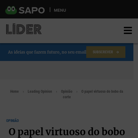
Skip
to
MENU
main
content
As ideias que fazem futuro, no seu email
SUBSCREVER
Home
Leading Opinion
Opinião
O papel virtuoso do bobo da
corte
OPINIÃO
O papel virtuoso do bobo