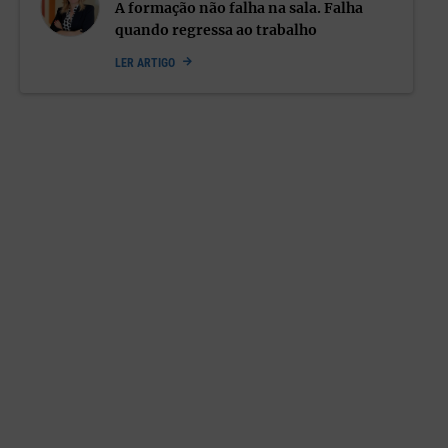
A formação não falha na sala. Falha
acordados. Eventuais divergências não devem colocar em
quando regressa ao trabalho
causa uma imagem de unidade veiculada para o exterior –
sob pena de a confusão e a indecisão atravessarem toda a
LER ARTIGO
organização.
A divisão de papeis deve vir acompanhada da assunção
partilhada de responsabilidades, tanto pelos êxitos quanto
pelos fracassos.
Naturalmente, os desafios associados à liderança do governo
de um Estado e os que envolvem a liderança de organização
empresarial são diferentes. Mas num mundo profundamente
mediatizado, incerto e volátil, a liderança de qualquer coletivo
humano é um desafio cada vez mais complexo e esgotante que
não se basta com um homem ou mulher só – antes requer
trabalho de equipa.