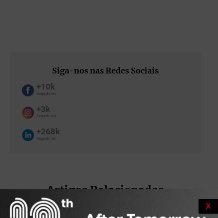
Siga-nos nas Redes Sociais
+10k
Seguidores
+3k
Seguidores
+268k
Seguidores
Artigos Relacionados
X