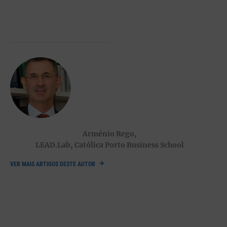
obterem bons resultados, precisam de uma boa equipa. Num
tempo quási-bipolar, em que nos lamentamos tanto da
escassez de “líderes-à-altura” quanto dos perigos de líderes
autocratas todo-poderosos, nas empresas e nos Estados, vale
a pena despender um par de minutos a refletir sobre o
comentário de Stefano Domenicali. A noção de que a liderança
é um trabalho de equipa, um exercício partilhado, não se
compagina com a crença na liderança heroica, exercida por
uma figura carismática e salvadora – mas pode ser bastante
benéfica para a saúde das organizações e das instituições. O
sucesso pode mesmo radicar na constituição de uma equipa de
liderança composta por personalidades diferentes, até opostas
Arménio Rego,
– cada uma mitigando os excessos e os défices da outra. Por
LEAD.Lab, Católica Porto Business School
exemplo, os perigos de um líder exuberante e hiperoptimista
podem ser mitigados por um “número dois” com personalidade
VER MAIS ARTIGOS DESTE AUTOR
recatada, humilde e pessimista.
A parceria entre David Lloyd George e Andrew Bonar Law, na
governação do Reino Unido, é
elucidativa
. Lloyd George foi
primeiro-ministro do Reino Unido entre 1916 e 1922. Radical,
enérgico, dinâmico, autoconfiante, hiperoptimista, imaginativo,