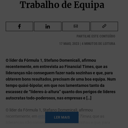
Trabalho de Equipa
PARTILHE ESTE CONTEÚDO
17 MAIO, 2023 | 4 MINUTOS DE LEITURA
O líder da Fórmula 1, Stefano Domenicali, afirmou
recentemente, em entrevista ao Financial Times, que as
lideranças não conseguem fazer nada sozinhas e que, para
obterem bons resultados, precisam de uma boa equipa. Num
tempo quási-bipolar, em que nos lamentamos tanto da
escassez de “líderes-à-altura” quanto dos perigos de líderes
autocratas todo-poderosos, nas empresas e […]
O líder da Fórmula 1, Stefano Domenicali, afirmou
recentemente, em
entrevista
ao
Financial Times
, que as
LER MAIS
lideranças não conseguem fazer nada sozinhas e que, para