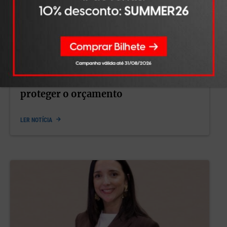
FINANÇAS
AGO 05, 2026
Férias custam em média 861 euros:
saiba como usar a regra 50/30/20 para
proteger o orçamento
LER NOTÍCIA