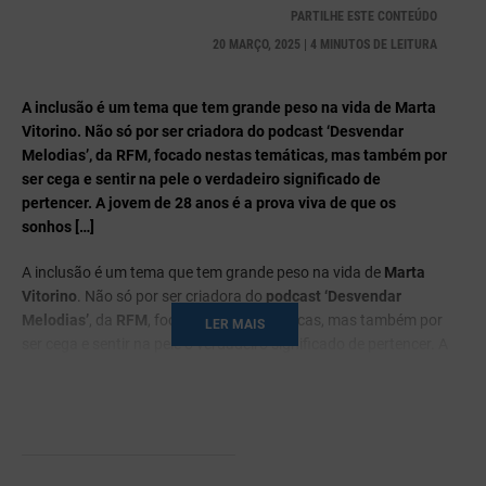
PARTILHE ESTE CONTEÚDO
20 MARÇO, 2025 | 4 MINUTOS DE LEITURA
A inclusão é um tema que tem grande peso na vida de Marta
Vitorino. Não só por ser criadora do podcast ‘Desvendar
Melodias’, da RFM, focado nestas temáticas, mas também por
ser cega e sentir na pele o verdadeiro significado de
pertencer. A jovem de 28 anos é a prova viva de que os
sonhos […]
A inclusão é um tema que tem grande peso na vida de
Marta
Vitorino
. Não só por ser criadora do
podcast ‘Desvendar
Melodias’
, da
RFM
, focado nestas temáticas, mas também por
LER MAIS
ser cega e sentir na pele o verdadeiro significado de pertencer. A
jovem de 28 anos é a prova viva de que
os sonhos não
conhecem limitações
, acreditando que o caminho da inclusão
está a ser feito pelas organizações, mas que o sentimento de
pertença ainda tem de ganhar destaque.
É
produtora de conteúdos na RFM
, onde também encontrou