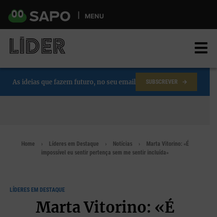
Skip
to
MENU
main
content
As ideias que fazem futuro, no seu email
SUBSCREVER
Home
Líderes em Destaque
Notícias
Marta Vitorino: «É
impossível eu sentir pertença sem me sentir incluída»
LÍDERES EM DESTAQUE
Marta Vitorino: «É