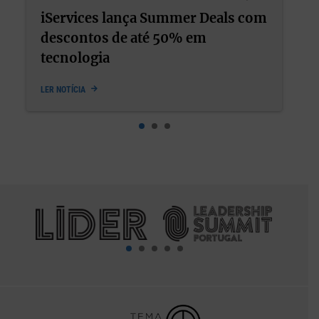
als com
Bem-estar e performance nunca
deveriam ter sido opostos
LER NOTÍCIA