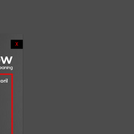
ceber
X
s novos
jeto