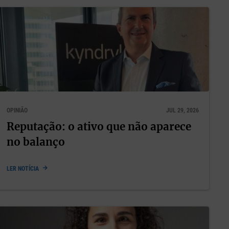
ência
eller, na
ara a
OPINIÃO
JUL 29, 2026
Reputação: o ativo que não aparece
is
no balanço
s
LER NOTÍCIA
deração
 para