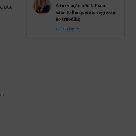
A formação não falha na
já que
sala. Falha quando regressa
ao trabalho
LER ARTIGO
eender
vações
s Magos.
don
mundo