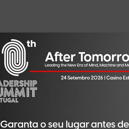
tificial.
r a forma como eles são concretizados e, no final, pode re
al é que a própria expressão nos impede de a pensar
 é preciso escolher cuidadosamente as metáforas, porque o
imediatamente — independentemente do que sejam — no ob
.