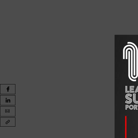
inteiro.
— Ah… risca o “Queridos”.
É exatamente isto que nos acontece com a inteligência ar
O utilizador formula desejos, mas não consegue controla
algo diferente daquilo que pediu.
Uma metáfora inadequada
Um dos problemas que temos com a inteligência artifici
adequadamente.
É uma metáfora que nos fugiu das mãos.
Como alerta o meu mestre, Juan José García-Noblejas,
fenómenos da comunicação, diz ele, «transformam-se 
[2]
estritamente adequado à metáfora de que dispomos»