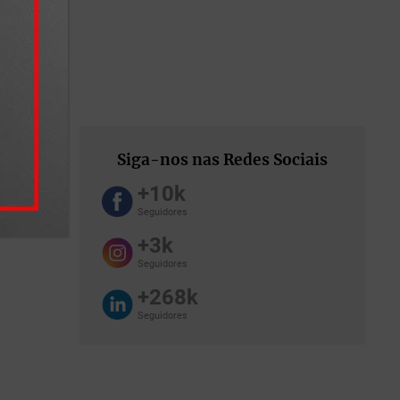
Siga-nos nas Redes Sociais
+10k
Seguidores
+3k
ico que
cazmente
Seguidores
+268k
Seguidores
e