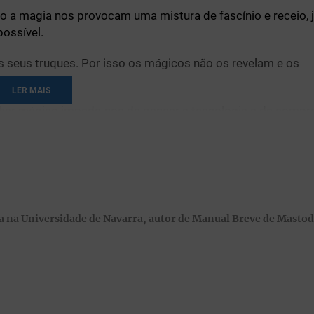
o a magia nos provocam uma mistura de fascínio e receio, 
ossível.
eus truques. Por isso os mágicos não os revelam e os
LER MAIS
olhar mágico impede-nos de pensar a tecnologia e de compr
é uma forma algo infantil e caprichosa de enfrentar as ino
da, quando pede ajuda ao pai para escrever a carta aos Rei
 na Universidade de Navarra, autor de Manual Breve de Masto
do a ti. Têm de repartir os presentes entre as crianças do 