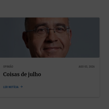
igo
tituir a
OPINIÃO
AGO 03, 2026
or faz
Coisas de julho
 deve
LER NOTÍCIA
encer o