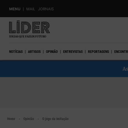
Skip
MENU
MAIL
JORNAIS
to
main
content
IDEIAS QUE FAZEM FUTURO
NOTÍCIAS
ARTIGOS
OPINIÃO
ENTREVISTAS
REPORTAGENS
ENCONTR
As
Home
Opinião
O jogo da imitação