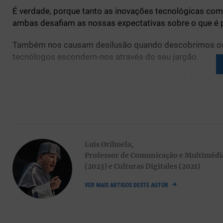
É verdade, porque tanto as inovações tecnológicas com
ambas desafiam as nossas expectativas sobre o que é p
Também nos causam desilusão quando descobrimos os s
tecnólogos escondem-nos através do seu jargão.
E não é necessariamente positivo porque, no fundo, o 
as mudanças culturais que ela produz.
O olhar mágico, seduzido por encantamentos e feitiços, 
tecnológicas.
Luis Orihuela,
É como a atitude do Guille, o irmão mais novo da Mafal
Professor de Comunicação e Multimédia
(2023) e Culturas Digitales (2021)
O pai procura papel e lápis e Guille começa a ditar:
VER MAIS ARTIGOS DESTE AUTOR
— Queridos Reis Magos: quero tudo.
— Como assim tudo, Guille? Eles não podem trazer-te tu