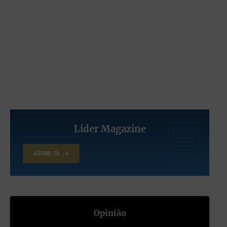
factos é impressionante. O Kremlin tornou-se o centro de um
regime sem qualquer tipo de escrúpulos.
Também eu, como toda a gente, desejo a paz. Mas será a paz
possível com Putin? Parecem de volta os tempos da
construção de uma nova cortina de ferro, tão bem discutida por
Anne Applebaum, precisamente em
A Cortina de Ferro
.
Líder Magazine
ASSINE JÁ
Opinião