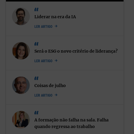
Liderar na era da IA
LER ARTIGO
Será o ESG o novo critério de liderança?
LER ARTIGO
Aparentemente todos queremos a paz menos o homem que
pode acabar a guerra mas que prefere não o fazer, mesmo
fazendo da Rússia um estado vassalo da China.
Coisas de julho
LER ARTIGO
PS1: A Rússia foi condenada pelo Tribunal europeu dos Diretos
Humanos a indemnizar a Geórgia. O país terá tolerado o
A formação não falha na sala. Falha
assassínio de civis, saque de cidades, tortura, detenções
quando regressa ao trabalho
arbitrárias. Foi em 2008.