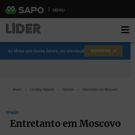
Skip
to
MENU
main
content
As ideias que fazem futuro, no seu email
SUBSCREVER
Home
Leading Opinion
Opinião
Entretanto em Moscovo
OPINIÃO
Entretanto em Moscovo