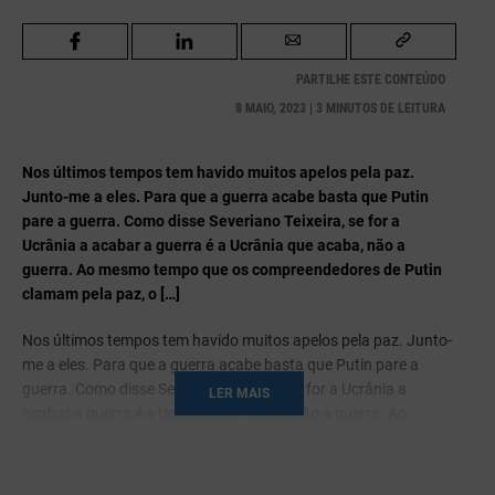
PARTILHE ESTE CONTEÚDO
8 MAIO, 2023 | 3 MINUTOS DE LEITURA
Nos últimos tempos tem havido muitos apelos pela paz.
Junto-me a eles. Para que a guerra acabe basta que Putin
pare a guerra. Como disse Severiano Teixeira, se for a
Ucrânia a acabar a guerra é a Ucrânia que acaba, não a
guerra. Ao mesmo tempo que os compreendedores de Putin
clamam pela paz, o […]
Nos últimos tempos tem havido muitos apelos pela paz. Junto-
me a eles. Para que a guerra acabe basta que Putin pare a
guerra. Como disse Severiano Teixeira, se for a Ucrânia a
LER MAIS
acabar a guerra é a Ucrânia que acaba, não a guerra. Ao
mesmo tempo que os compreendedores de Putin clamam pela
paz, o que faz o imperialista de Moscovo? Atua em múltiplas
frentes: