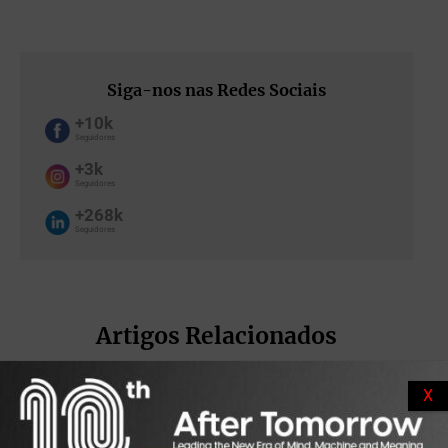
Siga-nos nas Redes Sociais
+10k
Seguidores
+3k
Seguidores
+268k
Seguidores
Artigos Relacionados
X