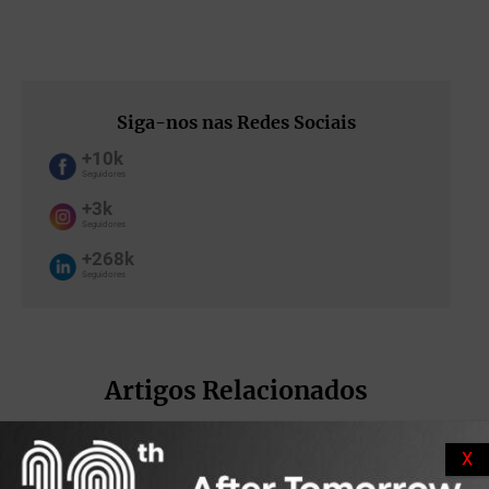
Siga-nos nas Redes Sociais
+10k
Seguidores
+3k
Seguidores
+268k
Seguidores
Artigos Relacionados
X